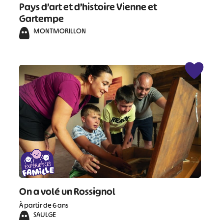
Pays d’art et d’histoire Vienne et
Gartempe
MONTMORILLON
#
#
#
#
#
#
#
On a volé un Rossignol
À partir de 6 ans
SAULGE