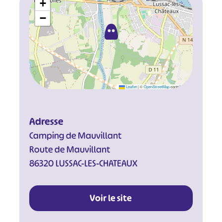
+
−
Leaflet
|
©
OpenStreetMap
contributors
Adresse
Camping de Mauvillant
Route de Mauvillant
86320 LUSSAC-LES-CHATEAUX
Voir le site