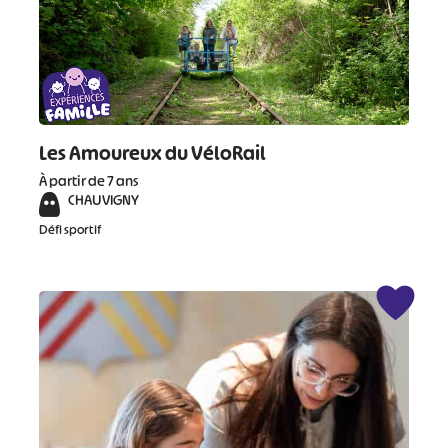
Les Amoureux du VéloRail
#
#
#
#
À partir de 7 ans
CHAUVIGNY
#
#
Défi sportif
#