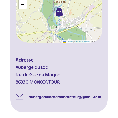
−
Leaflet
|
©
OpenStreetMap
contributors
Adresse
Auberge du Lac
Lac du Gué du Magne
86330 MONCONTOUR
aubergedulacdemoncontour@gmail.com