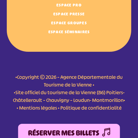
ESPACE PRO
ESPACE PRESSE
ESPACE GROUPES
ESPACE SÉMINAIRES
•Copyright © 2026 – Agence Départementale du
Tourisme de la Vienne •
•Site officiel du tourisme de la Vienne (86) Poitiers-
Châtellerault – Chauvigny – Loudun- Montmorillon•
•
Mentions légales
•
Politique de confidentialité
RÉSERVER MES BILLETS