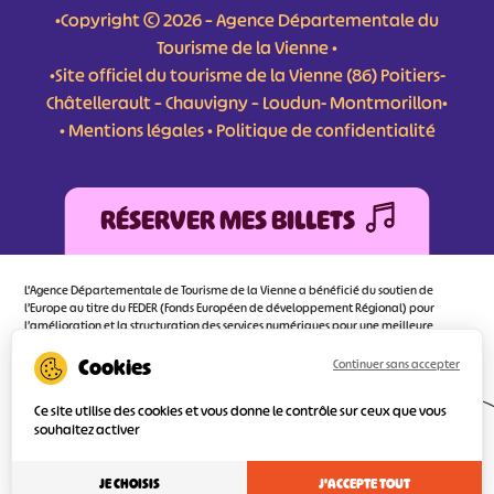
•Copyright © 2026 – Agence Départementale du
Tourisme de la Vienne •
•Site officiel du tourisme de la Vienne (86) Poitiers-
Châtellerault – Chauvigny – Loudun- Montmorillon•
•
Mentions légales
•
Politique de confidentialité
RÉSERVER MES BILLETS
L'Agence Départementale de Tourisme de la Vienne a bénéficié du soutien de
l’Europe au titre du FEDER (Fonds Européen de développement Régional) pour
l’amélioration et la structuration des services numériques pour une meilleure
attractivité de la destination tourisme de la Vienne dont l’objectif principal est
d’orienter au mieux le visiteur.
Continuer sans accepter
Ce site utilise des cookies et vous donne le contrôle sur ceux que vous
souhaitez activer
Réalisé
par l'agence
JE CHOISIS
J'ACCEPTE TOUT