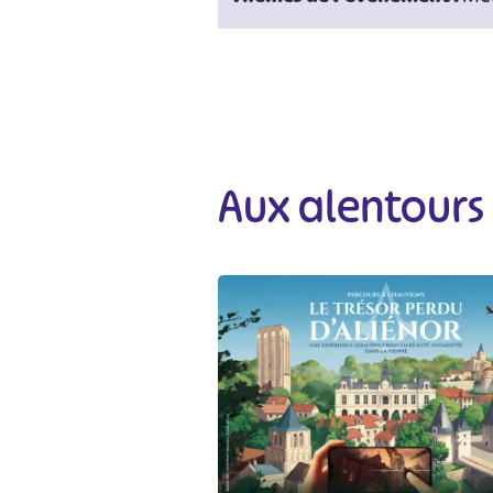
Aux alentours
#