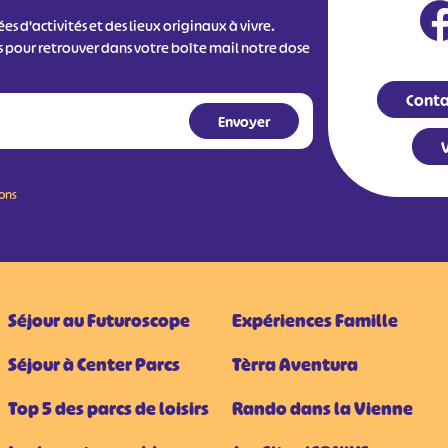
s d'activités et des lieux originaux à vivre.
s pour retrouver dans votre boîte mail notre dose
Conta
V
ions
Séjour au Futuroscope
Expériences Famille
Séjour à Center Parcs
Tèrra Aventura
Top 5 des parcs de loisirs
Rando dans la Vienne