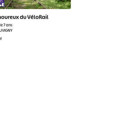
moureux du VéloRail
de 7 ans
UVIGNY
if