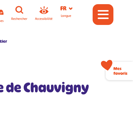
FR
Langue
Rechercher
Accessibilité
pes
rtier
Mes
favoris
e de Chauvigny