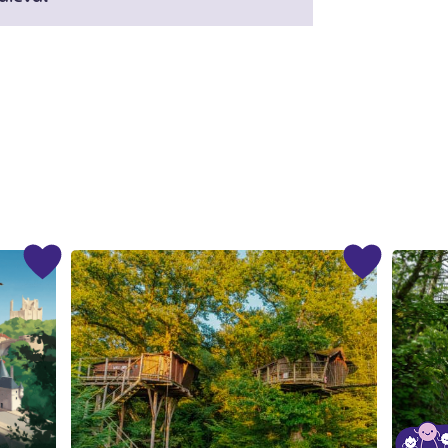
#
#
#
#
#
#