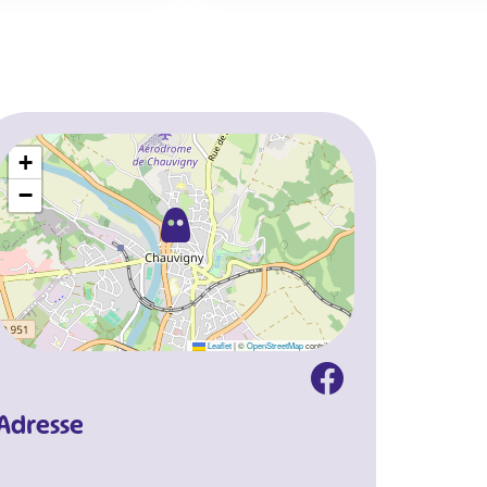
+
−
Leaflet
|
©
OpenStreetMap
contributors
Adresse