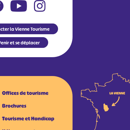
cter la Vienne Tourisme
enir et se déplacer
Offices de tourisme
Brochures
Tourisme et Handicap