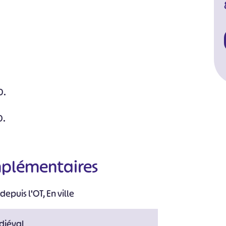
0.
0.
mplémentaires
depuis l'OT, En ville
diéval