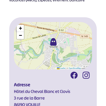
vacances (ANCV), Espèces, Virement bancaire
+
−
Leaflet
|
©
OpenStreetMap
contributors
Adresse
Hôtel du Cheval Blanc et Clovis
3 rue de la Barre
86190 VOUILLE