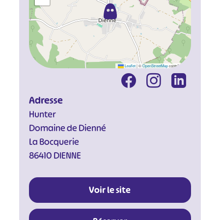
Leaflet
|
©
OpenStreetMap
contributors
Adresse
Hunter
Domaine de Dienné
La Bocquerie
86410 DIENNE
Voir le site