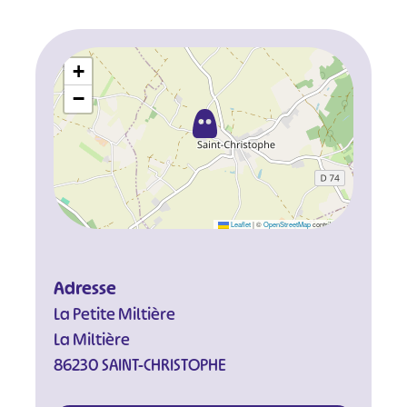
+
−
Leaflet
|
©
OpenStreetMap
contributors
Adresse
La Petite Miltière
La Miltière
86230 SAINT-CHRISTOPHE