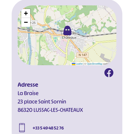
+
−
Leaflet
|
©
OpenStreetMap
contributors
Adresse
La Braise
23 place Saint Sornin
86320 LUSSAC-LES-CHATEAUX
+33 5 49 48 52 76