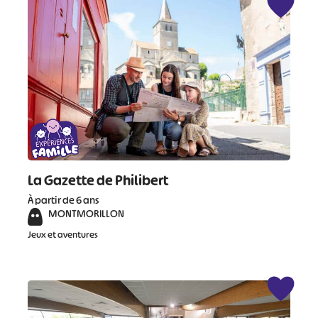
La Gazette de Philibert
À partir de 6 ans
MONTMORILLON
Jeux et aventures
#
#
#
#
#
#