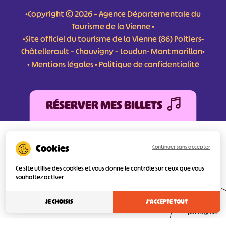
•Copyright © 2026 – Agence Départementale du
Tourisme de la Vienne •
•Site officiel du tourisme de la Vienne (86) Poitiers-
Châtellerault – Chauvigny – Loudun- Montmorillon•
•
Mentions légales
•
Politique de confidentialité
RÉSERVER MES BILLETS
L'Agence Départementale de Tourisme de la Vienne a bénéficié du soutien de
l’Europe au titre du FEDER (Fonds Européen de développement Régional) pour
Continuer sans accepter
l’amélioration et la structuration des services numériques pour une meilleure
attractivité de la destination tourisme de la Vienne dont l’objectif principal est
Ce site utilise des cookies et vous donne le contrôle sur ceux que vous
d’orienter au mieux le visiteur.
souhaitez activer
JE CHOISIS
J'ACCEPTE TOUT
Réalisé
par l'agence