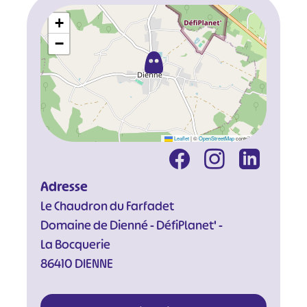
+
−
Leaflet
|
©
OpenStreetMap
contributors
Adresse
Le Chaudron du Farfadet
Domaine de Dienné - DéfiPlanet' -
La Bocquerie
86410 DIENNE