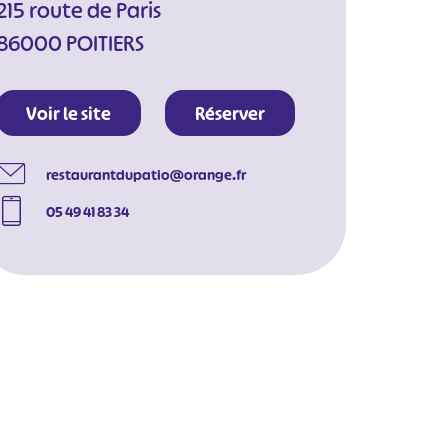
215 route de Paris
86000 POITIERS
Voir le site
Réserver
restaurantdupatio@orange.fr
05 49 41 83 34