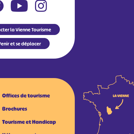
cter la Vienne Tourisme
enir et se déplacer
Offices de tourisme
Brochures
Tourisme et Handicap