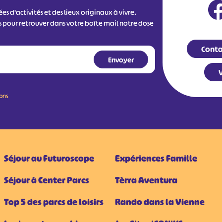
s d'activités et des lieux originaux à vivre.
s pour retrouver dans votre boîte mail notre dose
Conta
V
ions
Séjour au Futuroscope
Expériences Famille
Séjour à Center Parcs
Tèrra Aventura
Top 5 des parcs de loisirs
Rando dans la Vienne