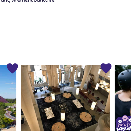
urant, Virement bancaire
#
#
#
#
#
#