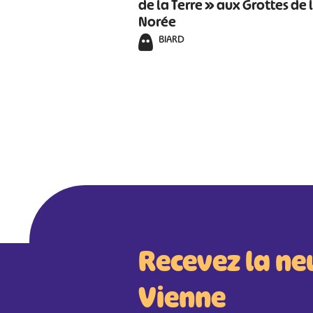
de la Terre » aux Grottes de 
Norée
BIARD
Recevez la ne
Vienne