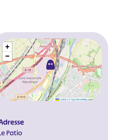
+
−
Leaflet
|
©
OpenStreetMap
contributors
Adresse
Le Patio