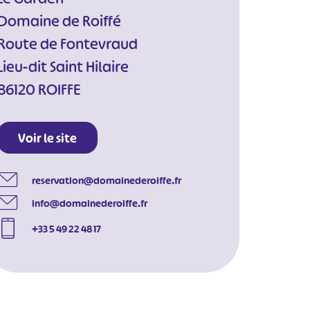
Domaine de Roiffé
Route de Fontevraud
Lieu-dit Saint Hilaire
86120 ROIFFE
Voir le site
reservation@domainederoiffe.fr
info@domainederoiffe.fr
+33 5 49 22 48 17