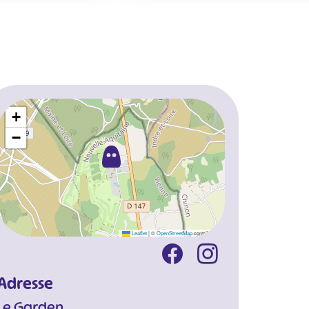
+
−
Leaflet
|
©
OpenStreetMap
contributors
Adresse
Le Garden