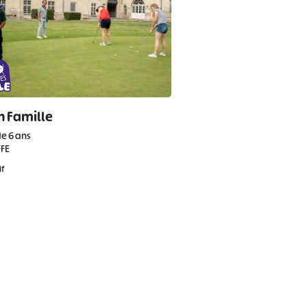
n Famille
de 6 ans
FFE
if