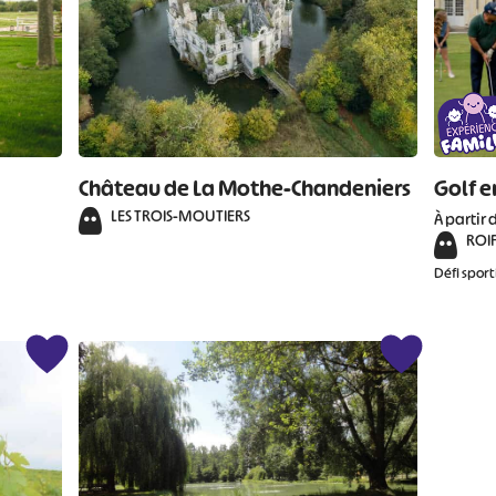
Château de La Mothe-Chandeniers
Golf e
LES TROIS-MOUTIERS
À partir 
ROI
Défi sport