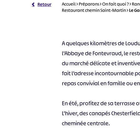
Accueil
>
Préparons
>
On fait quoi ?
>
Ran
Retour
Restaurant chemin Saint-Martin
>
Le G
A quelques kilomètres de Loudu
l’Abbaye de Fontevraud, le res
du marché délicate et inventiv
fait l’adresse incontournable p
repas convivial en famille ou e
En été, profitez de sa terrasse 
L’hiver, des canapés Chesterfiel
cheminée centrale.