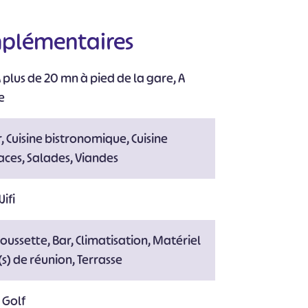
mplémentaires
#
#
#
#
#
#
plus de 20 mn à pied de la gare, A
e
, Cuisine bistronomique, Cuisine
aces, Salades, Viandes
ifi
oussette, Bar, Climatisation, Matériel
(s) de réunion, Terrasse
 Golf