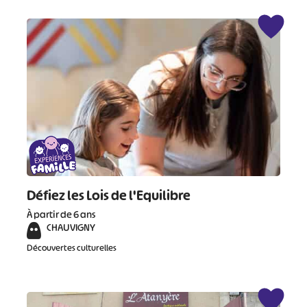
#
#
#
#
#
#
#
Défiez les Lois de l'Equilibre
À partir de 6 ans
CHAUVIGNY
Découvertes culturelles