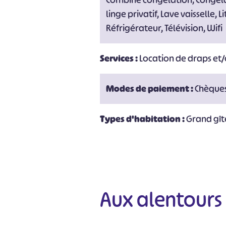
Combiné congélation, Congélat
linge privatif, Lave vaisselle, 
Réfrigérateur, Télévision, Wifi
#
Services :
Location de draps et/o
Modes de paiement :
Chèque
Types d'habitation :
Grand gît
Aux alentours