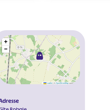
+
−
Leaflet
|
©
OpenStreetMap
contributors
Adresse
Gîte Robale