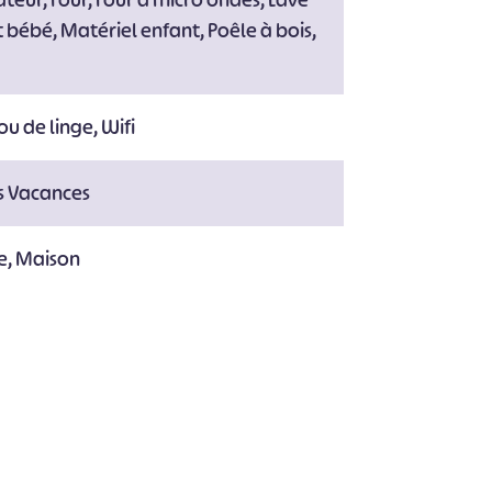
eur, Four, Four à micro ondes, Lave
Lit bébé, Matériel enfant, Poêle à bois,
#
#
#
#
#
#
u de linge, Wifi
s Vacances
e, Maison