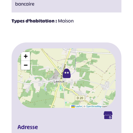
bancaire
Types d'habitation :
Maison
+
−
Leaflet
|
©
OpenStreetMap
contributors
Adresse