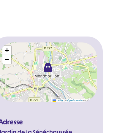
+
−
Leaflet
|
©
OpenStreetMap
contributors
Adresse
Jardin de la Sénéchaussée