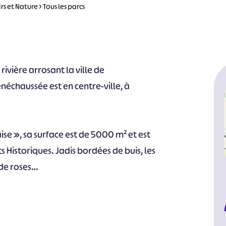
irs et Nature
>
Tous les parcs
rivière arrosant la ville de
néchaussée est en centre-ville, à
aise », sa surface est de 5000 m² et est
Historiques. Jadis bordées de buis, les
 de roses…