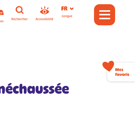
FR
Langue
Rechercher
Accessibilité
pes
Mes
favoris
énéchaussée