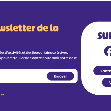
wsletter de la
SU
s d'activités et des lieux originaux à vivre.
s pour retrouver dans votre boîte mail notre dose
Conta
V
ions