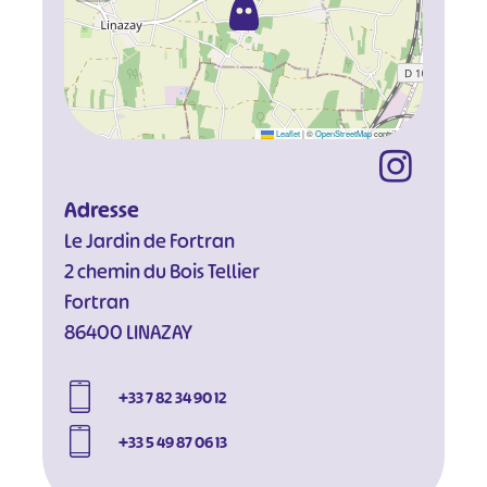
Leaflet
|
©
OpenStreetMap
contributors
Adresse
Le Jardin de Fortran
2 chemin du Bois Tellier
Fortran
86400 LINAZAY
+33 7 82 34 90 12
+33 5 49 87 06 13