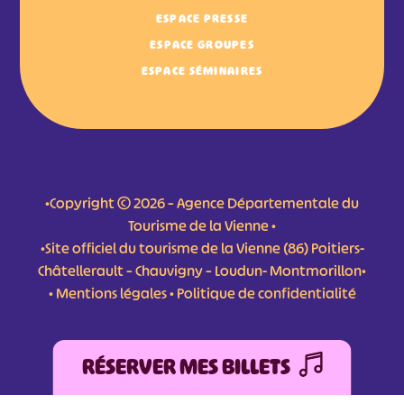
ESPACE PRESSE
ESPACE GROUPES
ESPACE SÉMINAIRES
•Copyright © 2026 – Agence Départementale du
Tourisme de la Vienne •
•Site officiel du tourisme de la Vienne (86) Poitiers-
Châtellerault – Chauvigny – Loudun- Montmorillon•
•
Mentions légales
•
Politique de confidentialité
RÉSERVER MES BILLETS