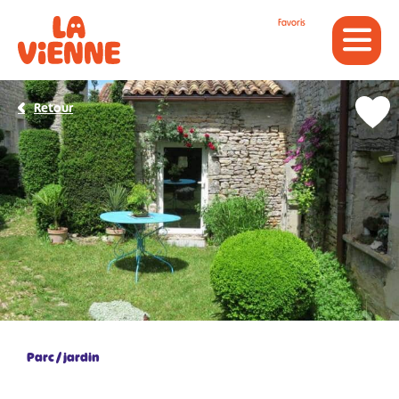
Panneau de gestion des cookies
Favoris
Retour
Parc / jardin