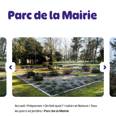
Parc de la Mairie
Accueil
>
Préparons
>
On fait quoi ?
>
Loisirs et Nature
>
Tous
les parcs et jardins
>
Parc de la Mairie