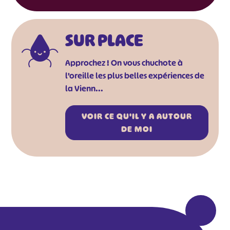
SUR PLACE
Approchez ! On vous chuchote à
l’oreille les plus belles expériences de
la Vienn...
VOIR CE QU'IL Y A AUTOUR
DE MOI
#
#
#
#
#
#
#