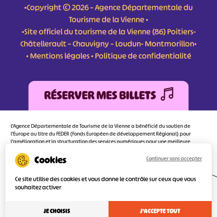
•Copyright © 2026 – Agence Départementale du
Tourisme de la Vienne •
•Site officiel du tourisme de la Vienne (86) Poitiers-
Châtellerault – Chauvigny – Loudun- Montmorillon•
•
Mentions légales
•
Politique de confidentialité
RÉSERVER MES BILLETS
L'Agence Départementale de Tourisme de la Vienne a bénéficié du soutien de
l’Europe au titre du FEDER (Fonds Européen de développement Régional) pour
l’amélioration et la structuration des services numériques pour une meilleure
attractivité de la destination tourisme de la Vienne dont l’objectif principal est
d’orienter au mieux le visiteur.
Continuer sans accepter
Ce site utilise des cookies et vous donne le contrôle sur ceux que vous
souhaitez activer
Réalisé
par l'agence
JE CHOISIS
J'ACCEPTE TOUT