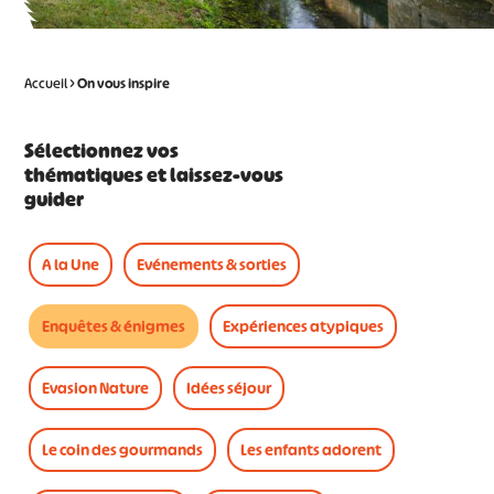
Accueil
>
On vous
inspire
Sélectionnez vos
thématiques et laissez-vous
guider
A la Une
Evénements & sorties
Enquêtes & énigmes
Expériences atypiques
Evasion Nature
Idées séjour
Le coin des gourmands
Les enfants adorent