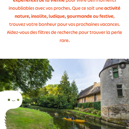
expériences de la Vienne
pour vivre des moments
inoubliables avec vos proches. Que ce soit une
activité
nature, insolite, ludique, gourmande ou festive
,
trouvez votre bonheur pour vos prochaines vacances.
Aidez-vous des filtres de recherche pour trouver la perle
rare.
©