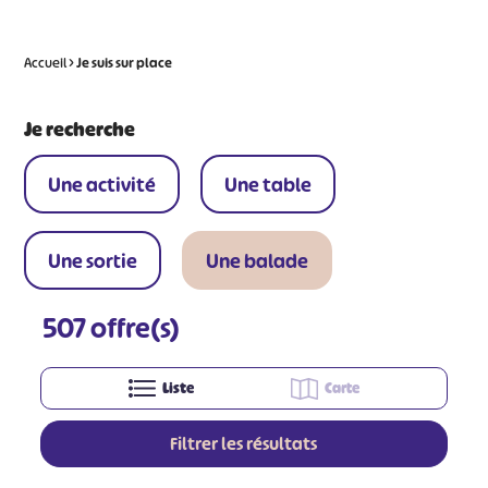
Accueil
>
Je suis sur
place
Je recherche
Une activité
Une table
Une sortie
Une balade
507
offre(s)
Liste
Carte
Filtrer les résultats
Leaflet
|
©
OpenStreetMap
contributors