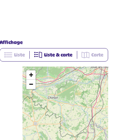
Affichage
Liste
Liste & carte
Carte
+
−