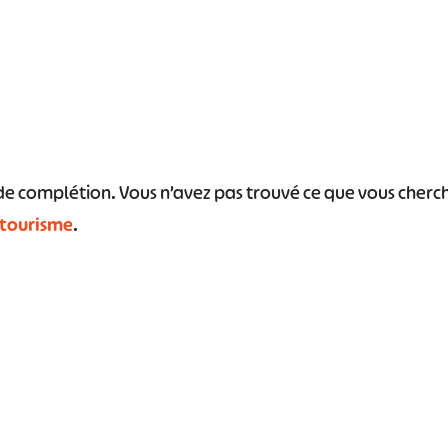
s de complétion. Vous n’avez pas trouvé ce que vous cher
#
#
#
#
#
 tourisme
.
#