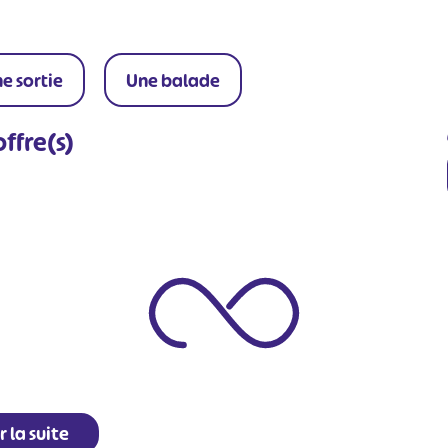
e sortie
Une balade
ffre(s)
r la suite