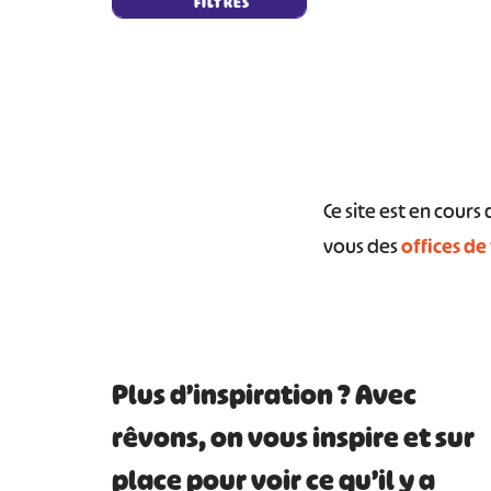
FILTRES
Ce site est en cour
#
vous des
offices de
Plus d’inspiration ? Avec
rêvons, on vous inspire et sur
place pour voir ce qu’il y a