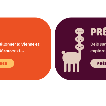
PR
sillonner la Vienne et
Déjà sur
Découvrez l...
explorer
IRER
PRÉ