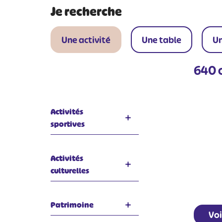
Je recherche
Une activité
Une table
Un
640
o
Activités
sportives
Activités
culturelles
Patrimoine
Voi