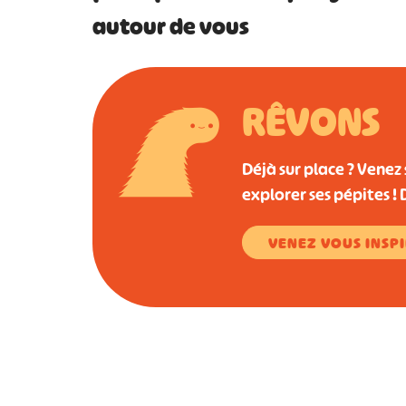
autour de vous
RÊVONS
Déjà sur place ? Venez 
explorer ses pépites ! 
VENEZ VOUS INSP