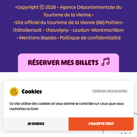
•Copyright © 2026 – Agence Départementale du
Tourisme de la Vienne •
•Site officiel du tourisme de la Vienne (86) Poitiers-
Châtellerault – Chauvigny – Loudun- Montmorillon•
•
Mentions légales
•
Politique de confidentialité
RÉSERVER MES BILLETS
L'Agence Départementale de Tourisme de la Vienne a bénéficié du soutien de
l’Europe au titre du FEDER (Fonds Européen de développement Régional) pour
Continuer sans accepter
l’amélioration et la structuration des services numériques pour une meilleure
attractivité de la destination tourisme de la Vienne dont l’objectif principal est
d’orienter au mieux le visiteur.
Ce site utilise des cookies et vous donne le contrôle sur ceux que vous
souhaitez activer
Réalisé
JE CHOISIS
J'ACCEPTE TOUT
par l'agence