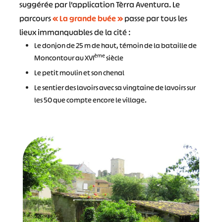
suggérée par l’application Tèrra Aventura. Le
parcours
« La grande buée »
passe par tous les
lieux immanquables de la cité :
Le donjon de 25 m de haut, témoin de la bataille de
ème
Moncontour au XVI
siècle
Le petit moulin et son chenal
Le sentier des lavoirs avec sa vingtaine de lavoirs sur
les 50 que compte encore le village.