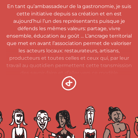
En tant qu’ambassadeur de la gastronomie, je suis
cette initiative depuis sa création et en est
aujourd’hui l’un des représentants puisque je
défends les mêmes valeurs: partage, vivre
ensemble, éducation au goût … L’ancrage territorial
que met en avant l’association permet de valoriser
les acteurs locaux: restaurateurs, artisans,
producteurs et toutes celles et ceux qui, par leur
travail au quotidien permettent cette transmission
des savoir-faire et d’aller vers ce modèle
alimentaire français que l’on souhaite conserver, à
savoir une alimentation plus engagée, en termes
environnemental, de santé, de gourmandise, et de
partage.
Notre rêve serait que toutes nos régions, tous nos
départements, toutes nos communes participent
au Grand Repas pour que chacun des citoyens
puisse bénéficier de ce moment de partage.