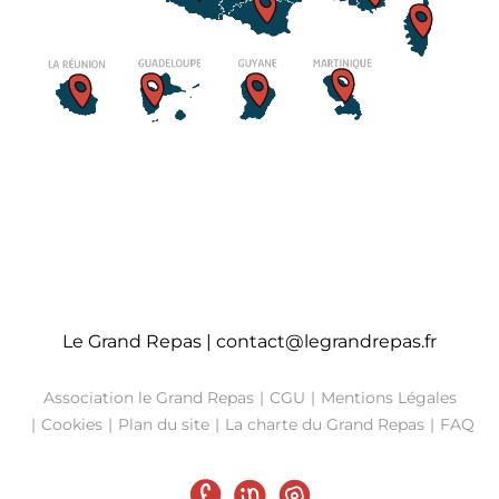
Le Grand Repas |
contact@legrandrepas.fr
Association le Grand Repas
CGU
Mentions Légales
Cookies
Plan du site
La charte du Grand Repas
FAQ
Facebook
LinkedIn
Instagram