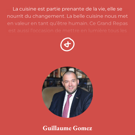
La cuisine est partie prenante de la vie, elle se
nourrit du changement. La belle cuisine nous met
en valeur en tant qu’être humain. Ce Grand Repas
est aussi l’occasion de mettre en lumière tous les
anonymes qui, au quotidien, œuvrent pour le
plaisir et le bien-être des autres. Je voudrais aussi
au travers de ce parrainage les saluer et les
remercier. Un grand merci aussi aux élus et aux
acteurs économiques de ce formidable « Grand
Repas »!
A bientôt autour d’une table où nous aurons
transformé des produits de notre terroir et de nos
territoires pour le bien de tous!
Guillaume Gomez