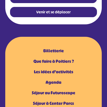
Venir et se déplacer
Billetterie
Que faire à Poitiers ?
Les idées d'activités
Agenda
Séjour au Futuroscope
Séjour à Center Parcs