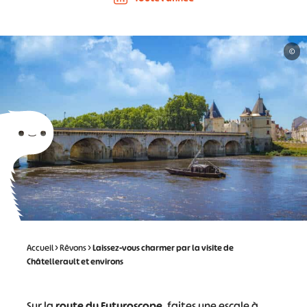
©
Accueil
>
Rêvons
>
Laissez-vous charmer par la visite de
Châtellerault et environs
Sur la
route du Futuroscope
, faites une escale à