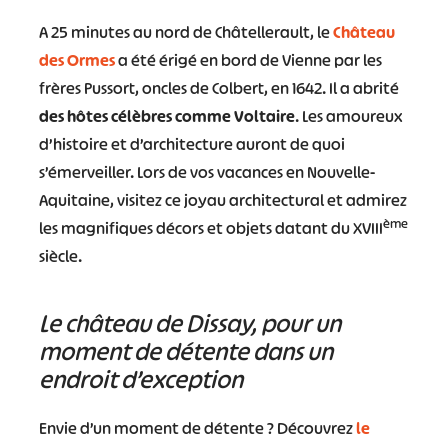
#
#
#
#
A 25 minutes au nord de Châtellerault, le
Château
#
#
des Ormes
a été érigé en bord de Vienne par les
frères Pussort, oncles de Colbert, en 1642. Il a abrité
#
des hôtes célèbres comme Voltaire
. Les amoureux
d’histoire et d’architecture auront de quoi
s’émerveiller. Lors de vos vacances en Nouvelle-
Aquitaine, visitez ce joyau architectural et admirez
ème
les magnifiques décors et objets datant du XVIII
siècle.
Le château de Dissay, pour un
moment de détente dans un
endroit d’exception
Envie d’un moment de détente ? Découvrez
le