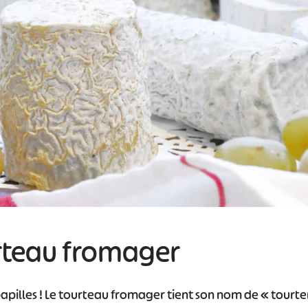
#
#
#
#
#
#
urteau fromager
papilles ! Le tourteau fromager tient son nom de « tourteri