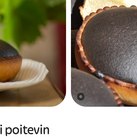
©
ci poitevin