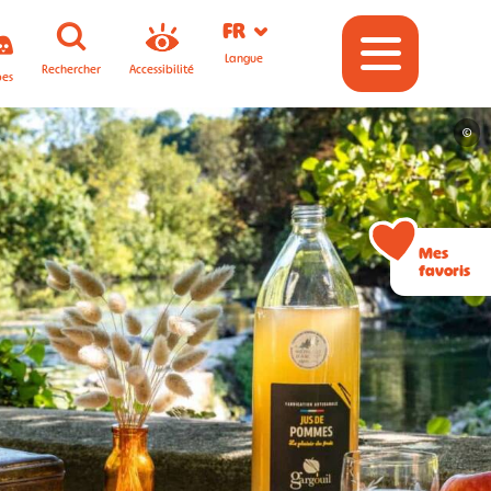
FR
Langue
Rechercher
Accessibilité
pes
©
Mes
favoris