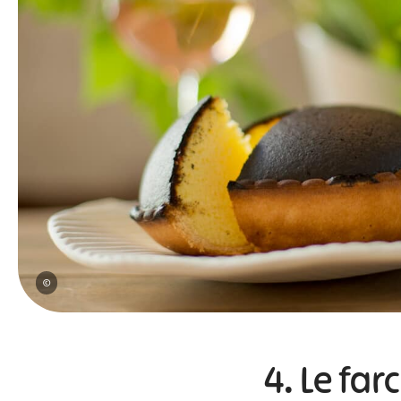
©
4. Le far