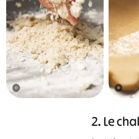
©
©
2. Le ch