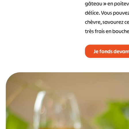
gâteau » en poitevi
délice. Vous pouvez
chèvre, savourez c
très frais en bouche
Je fonds devant