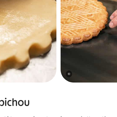
©
abichou