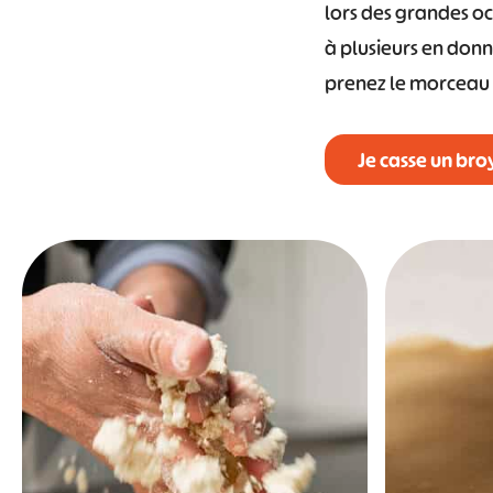
lors des grandes oc
à plusieurs en don
prenez le morceau q
Je casse un broy