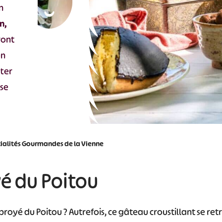
n
n,
ront
un
rter
se
cialités Gourmandes de la Vienne
yé du Poitou
broyé du Poitou ? Autrefois, ce gâteau croustillant se ret