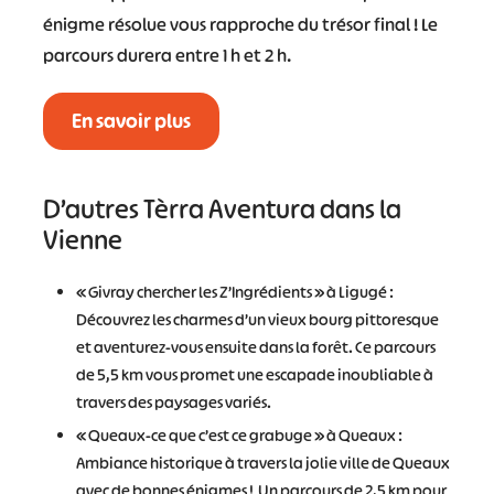
énigme résolue vous rapproche du trésor final ! Le
parcours durera entre 1 h et 2 h.
En savoir plus
D’autres Tèrra Aventura dans la
Vienne
« Givray chercher les Z’Ingrédients » à Ligugé :
Découvrez les charmes d’un vieux bourg pittoresque
et aventurez-vous ensuite dans la forêt. Ce parcours
de 5,5 km vous promet une escapade inoubliable à
travers des paysages variés.
« Queaux-ce que c’est ce grabuge » à Queaux :
Ambiance historique à travers la jolie ville de Queaux
avec de bonnes énigmes ! Un parcours de 2,5 km pour