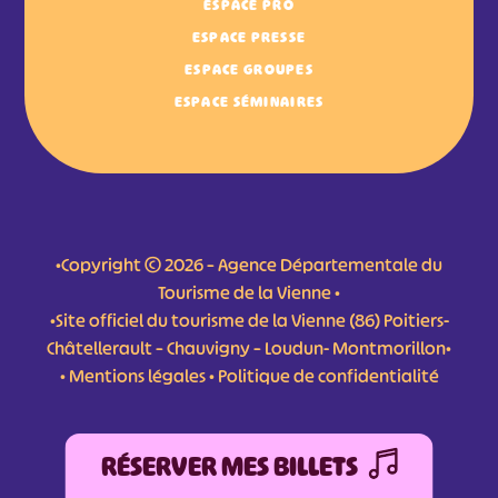
ESPACE PRO
ESPACE PRESSE
ESPACE GROUPES
ESPACE SÉMINAIRES
•Copyright © 2026 – Agence Départementale du
Tourisme de la Vienne •
•Site officiel du tourisme de la Vienne (86) Poitiers-
Châtellerault – Chauvigny – Loudun- Montmorillon•
•
Mentions légales
•
Politique de confidentialité
RÉSERVER MES BILLETS