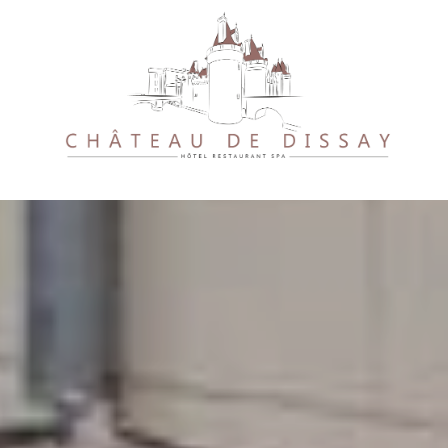
CONTACTEZ-NOUS
par téléphone au :
+33 5 49 11 11 11
ou contactez-nous par mail :
contact@chateaudedissay.com