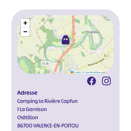
+
−
Leaflet
|
©
OpenStreetMap
contributors
Adresse
Camping la Rivière Capfun
1 La Garnison
Châtillon
86700 VALENCE-EN-POITOU