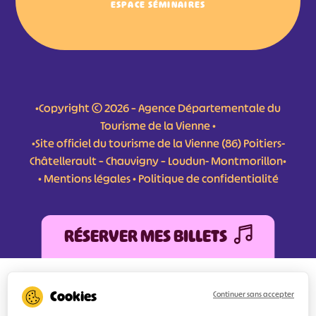
ESPACE SÉMINAIRES
•Copyright © 2026 – Agence Départementale du
Tourisme de la Vienne •
•Site officiel du tourisme de la Vienne (86) Poitiers-
Châtellerault – Chauvigny – Loudun- Montmorillon•
•
Mentions légales
•
Politique de confidentialité
RÉSERVER MES BILLETS
L'Agence Départementale de Tourisme de la Vienne a bénéficié du soutien de
l’Europe au titre du FEDER (Fonds Européen de développement Régional) pour
Continuer sans accepter
l’amélioration et la structuration des services numériques pour une meilleure
attractivité de la destination tourisme de la Vienne dont l’objectif principal est