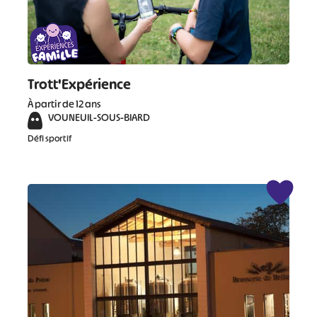
#
#
#
#
#
#
Trott'Expérience
#
À partir de 12 ans
VOUNEUIL-SOUS-BIARD
Défi sportif