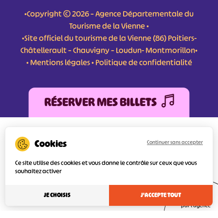
•Copyright © 2026 – Agence Départementale du
Tourisme de la Vienne •
•Site officiel du tourisme de la Vienne (86) Poitiers-
Châtellerault – Chauvigny – Loudun- Montmorillon•
•
Mentions légales
•
Politique de confidentialité
RÉSERVER MES BILLETS
L'Agence Départementale de Tourisme de la Vienne a bénéficié du soutien de
l’Europe au titre du FEDER (Fonds Européen de développement Régional) pour
Continuer sans accepter
l’amélioration et la structuration des services numériques pour une meilleure
attractivité de la destination tourisme de la Vienne dont l’objectif principal est
Ce site utilise des cookies et vous donne le contrôle sur ceux que vous
d’orienter au mieux le visiteur.
souhaitez activer
JE CHOISIS
J'ACCEPTE TOUT
Réalisé
par l'agence