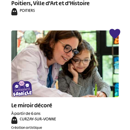
Poitiers, Ville d'Art et d'Histoire
#
#
#
#
POITIERS
#
#
#
Le miroir décoré
À partir de 6 ans
CURZAY-SUR-VONNE
Création artistique