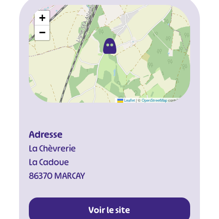
+
−
Leaflet
|
©
OpenStreetMap
contributors
Adresse
La Chèvrerie
La Cadoue
86370 MARCAY
Voir le site