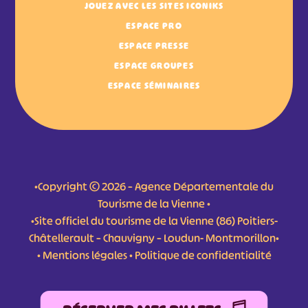
JOUEZ AVEC LES SITES ICONIKS
ESPACE PRO
ESPACE PRESSE
ESPACE GROUPES
ESPACE SÉMINAIRES
•Copyright © 2026 – Agence Départementale du
Tourisme de la Vienne •
•Site officiel du tourisme de la Vienne (86) Poitiers-
Châtellerault – Chauvigny – Loudun- Montmorillon•
•
Mentions légales
•
Politique de confidentialité