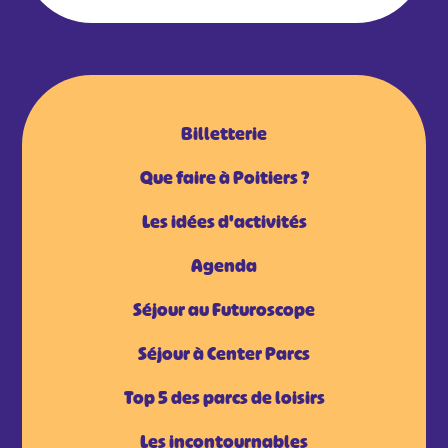
Billetterie
Que faire à Poitiers ?
Les idées d'activités
Agenda
Séjour au Futuroscope
Séjour à Center Parcs
Top 5 des parcs de loisirs
Les incontournables