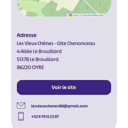
Leaflet
|
©
OpenStreetMap
contributors
Adresse
Les Vieux Chênes - Gîte Chenonceau
4 Allée Le Brouillard
5137B Le Brouillard
86220 OYRE
Voir le site
lesvieuxchenes86@gmail.com
+33 9 79 13 23 87