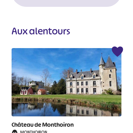
Aux alentours
#
#
#
#
Château de Monthoiron
#
#
MONTHOIRON