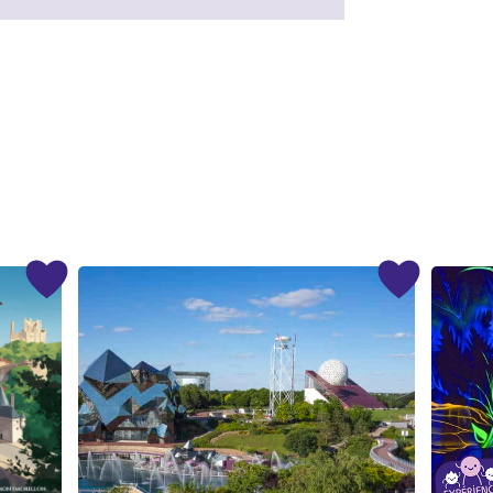
#
#
#
#
#
#