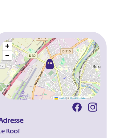
+
−
Leaflet
|
©
OpenStreetMap
contributors
Adresse
Le Roof