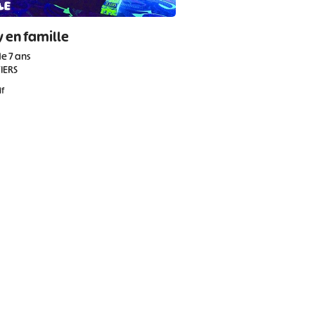
 en famille
de 7 ans
IERS
if