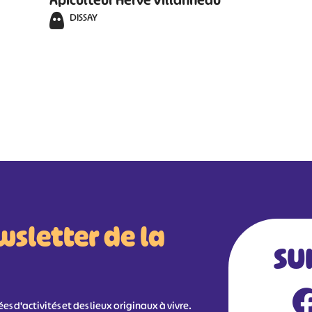
Apiculteur Hervé Villanneau
DISSAY
wsletter de la
SU
s d'activités et des lieux originaux à vivre.