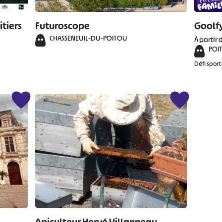
itiers
Futuroscope
Goolfy
CHASSENEUIL-DU-POITOU
À partir 
POIT
Défi sport