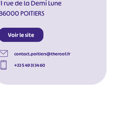
11 rue de la Demi Lune
86000 POITIERS
Voir le site
contact.poitiers@theroof.fr
+33 5 49 31 34 60