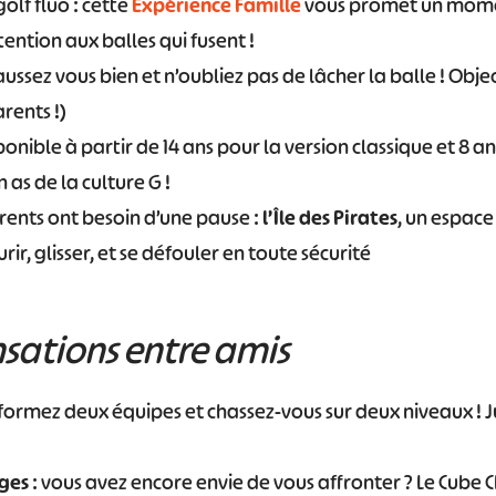
 golf fluo : cette
Expérience Famille
vous promet un mome
tention aux balles qui fusent !
aussez vous bien et n’oubliez pas de lâcher la balle ! Objecti
arents !)
ponible à partir de 14 ans pour la version classique et 8 a
 as de la culture G !
rents ont besoin d’une pause :
l’Île des Pirates
, un espace
ir, glisser, et se défouler en toute sécurité
nsations entre amis
 formez deux équipes et chassez-vous sur deux niveaux ! J
ges
: vous avez encore envie de vous affronter ? Le Cube C