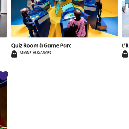
#
#
#
#
#
#
Quiz Room à Game Parc
L’
MIGNE-AUXANCES