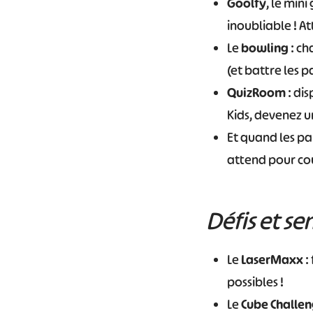
Goolfy
, le mini
inoubliable ! At
Le
bowling
: ch
(et battre les p
QuizRoom
: dis
Kids, devenez un
Et quand les pa
attend pour cour
Défis et se
Le
LaserMaxx
:
possibles !
Le
Cube Challen