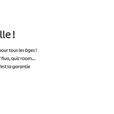
le !
our tous les âges !
f fluo, quiz room…
’est la garantie