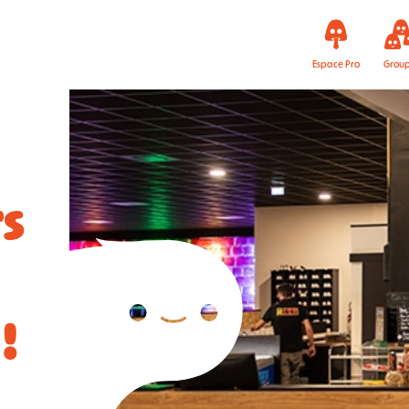
Espace Pro
Grou
rs
!