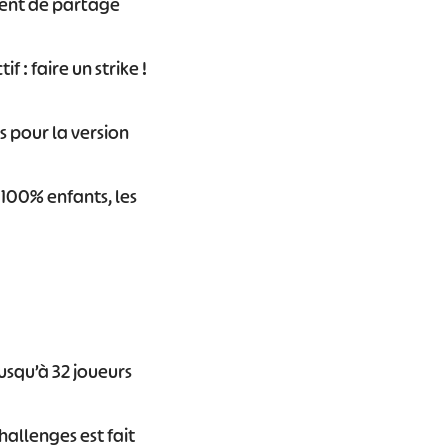
nt de partage
f : faire un strike !
ns pour la version
 100% enfants, les
usqu’à 32 joueurs
hallenges est fait