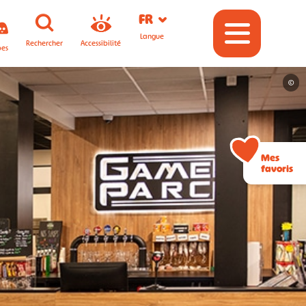
FR
Langue
Rechercher
Accessibilité
pes
©
Mes
favoris