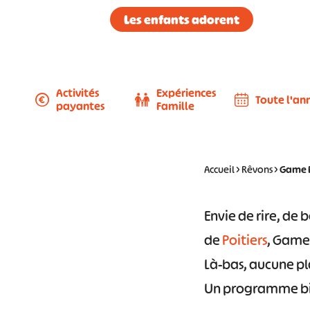
Les enfants adorent
Activités
Expériences
Toute l'an
payantes
Famille
Accueil
>
Rêvons
>
Game Pa
Envie de rire, de
de
Poitiers
, Game 
Là-bas, aucune pla
Un programme bie