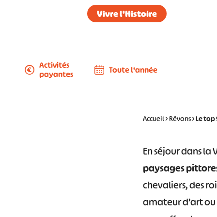
Vivre l'Histoire
Activités
Toute l'année
payantes
Accueil
>
Rêvons
>
Le top 
En séjour dans la 
paysages pittore
chevaliers, des ro
amateur d’art ou