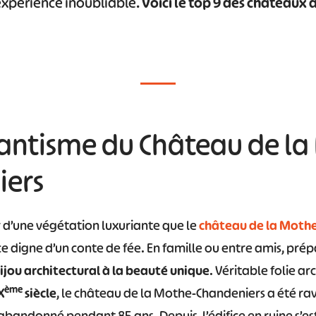
expérience inoubliable.
Voici le top 9 des châteaux à
mantisme du Château de l
iers
 d’une végétation luxuriante que le
château de la Moth
e digne d’un conte de fée. En famille ou entre amis, prép
ijou architectural à la beauté unique
. Véritable folie ar
ème
X
siècle
, le château de la Mothe-Chandeniers a été ra