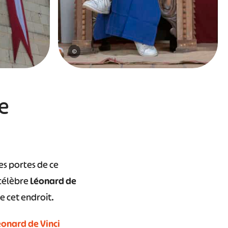
©
e
es portes de ce
 célèbre
Léonard de
e cet endroit.
éonard de Vinci