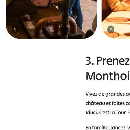
©
©
3. Prene
Monthoi
Vivez de grandes a
château et faites c
Vinci
. C’est la Tou
En famille, lancez-