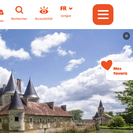
FR
Langue
Rechercher
Accessibilité
pes
©
Mes
favoris