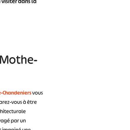
 visiter dans la
a Mothe-
e-Chandeniers
vous
arez-vous à être
chitecturale
vagé par un