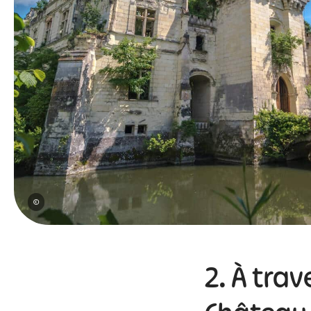
©
2. À trav