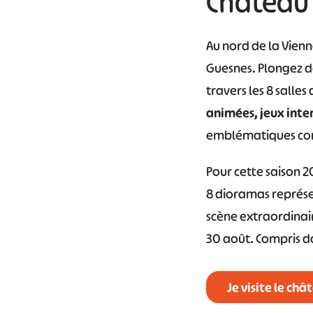
Château 
#
Au nord de la Vienn
Guesnes. Plongez da
travers les 8 salle
animées, jeux inter
emblématiques comm
Pour cette saison 
8 dioramas représen
scène extraordinair
30 août. Compris da
Je visite le ch