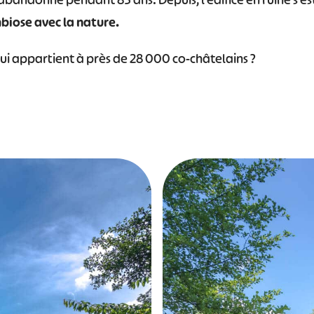
 abandonné pendant 85 ans. Depuis, l’édifice en ruine s’e
iose avec la nature.
ui appartient à près de 28 000 co-châtelains ?