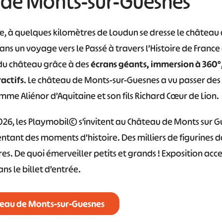
de Monts-sur-Guesnes
#
#
#
#
#
e, à quelques kilomètres de Loudun se dresse le château
#
ns un voyage vers le Passé à travers l’Histoire de France 
s du château grâce à des
écrans géants, immersion à 360°,
actifs
. Le château de Monts-sur-Guesnes a vu passer de
e Aliénor d’Aquitaine et son fils Richard Cœur de Lion.
2026, les Playmobil© s’invitent au Château de Monts sur 
tant des moments d’histoire. Des milliers de figurines d
es. De quoi émerveiller petits et grands ! Exposition acces
ns le billet d’entrée.
âteau de Monts-sur-Guesnes