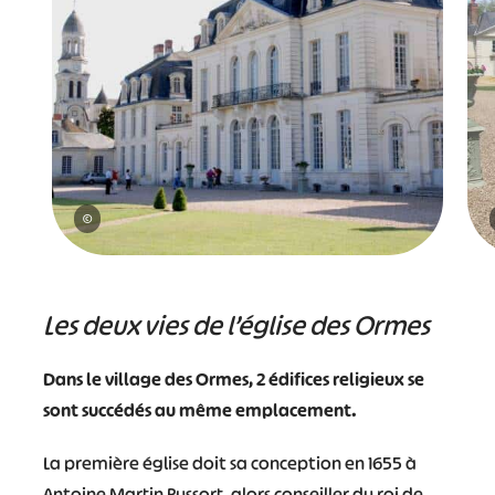
©
Les deux vies de l’église des Ormes
#
#
#
#
#
#
Dans le village des Ormes, 2 édifices religieux se
#
sont succédés au même emplacement.
La première église doit sa conception en 1655 à
Antoine Martin Pussort, alors conseiller du roi de