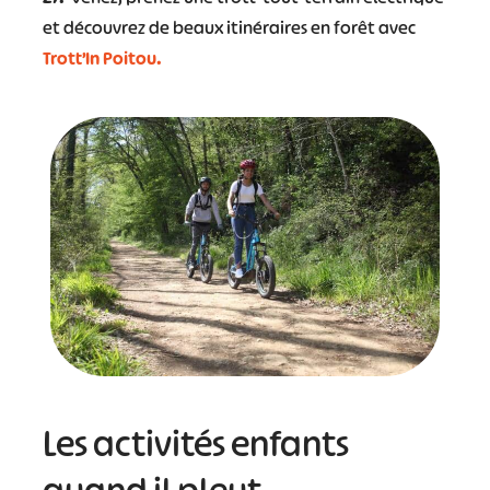
et découvrez de beaux itinéraires en forêt avec
#
#
#
#
Trott’In Poitou.
#
#
#
Les activités enfants