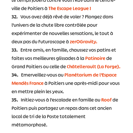
Le temps jouera contre vous ! Rdv dans le centre-
ville de Poitiers à
The Escape League !
32.
Vous avez déjà rêvé de voler ? Plongez dans
l’univers de la chute libre contrôlée pour
expérimenter de nouvelles sensations, le tout à
deux pas du Futuroscope à
zerOGravity.
33.
Entre amis, en famille, chaussez vos patins et
faites vos meilleures glissades à la
Patinoire
de
Grand Poitiers ou celle de
Châtellerault (La Forge).
34.
Emerveillez-vous au
Planétarium de l’Espace
Mendès France
à Poitiers une après-midi pour vous
en mettre plein les yeux.
35.
Initiez-vous à l’escalade en famille au
Roof
de
Poitiers puis partagez un repas dans cet ancien
local de tri de la Poste totalement
métamorphosé.