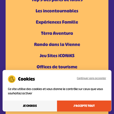
Les incontournables
Expériences Famille
Tèrra Aventura
Rando dans la Vienne
Jeu Sites iCONiKS
Offices de tourisme
Brochures
Continuer sans accepter
Tourisme et Handicap
Ce site utilise des cookies et vous donne le contrôle sur ceux que vous
souhaitez activer
Hébergements
JE CHOISIS
J'ACCEPTE TOUT