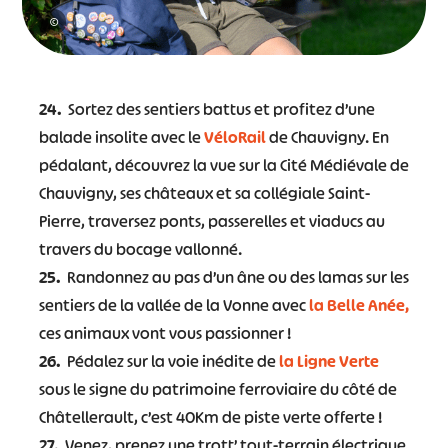
©
24.
Sortez des sentiers battus et profitez d’une
balade insolite avec le
VéloRail
de Chauvigny. En
pédalant, découvrez la vue sur la Cité Médiévale de
Chauvigny, ses châteaux et sa collégiale Saint-
Pierre, traversez ponts, passerelles et viaducs au
travers du bocage vallonné.
25.
Randonnez au pas d’un âne ou des lamas sur les
sentiers de la vallée de la Vonne avec
la Belle Anée,
ces animaux vont vous passionner !
26.
Pédalez sur la voie inédite de
la Ligne Verte
sous le signe du patrimoine ferroviaire du côté de
Châtellerault, c’est 40Km de piste verte offerte !
27.
Venez, prenez une trott’ tout-terrain électrique